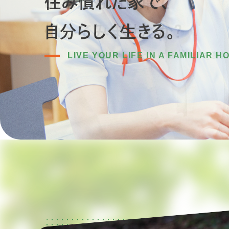
住み慣れた家で、
あなたも明日葉で
自分らしく生きる。
働いてみませんか？
LIVE YOUR LIFE IN A FAMILIAR H
業務拡大に伴い、ともに働く仲間を募