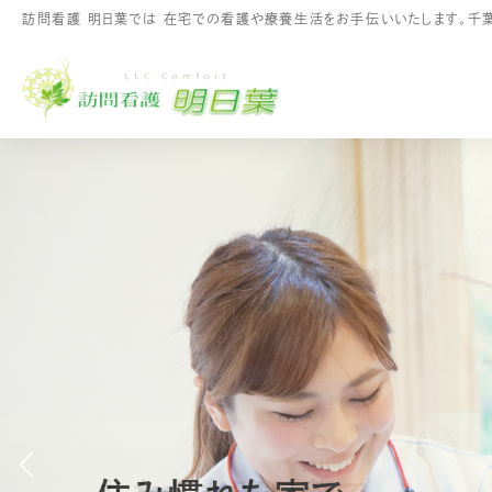
コ
ナ
訪問看護 明日葉では 在宅での看護や療養生活をお手伝いいたします。千
ン
ビ
テ
ゲ
ン
ー
ツ
シ
へ
ョ
ス
ン
キ
に
ッ
移
プ
動