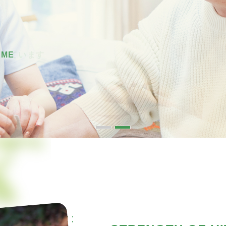
OME
集しています